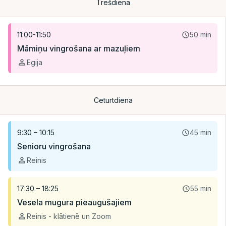
Trešdiena
11:00-11:50
50 min
Šajā dienā nav nodarbību.
Māmiņu vingrošana ar mazuļiem
Egija
Ceturtdiena
9:30 – 10:15
45 min
Šajā dienā nav nodarbību.
Senioru vingrošana
Reinis
17:30 – 18:25
55 min
Vesela mugura pieaugušajiem
Reinis - klātienē un Zoom